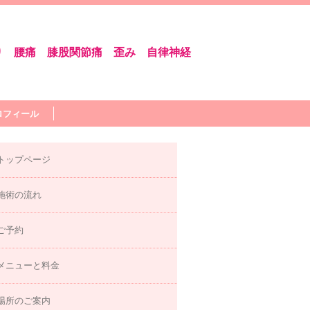
り 腰痛 膝股関節痛 歪み 自律神経
ロフィール
トップページ
施術の流れ
ご予約
メニューと料金
場所のご案内