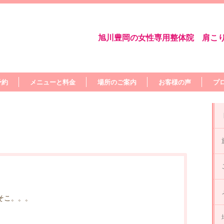
旭川豊岡の女性専用整体院 肩こ
予約
メニューと料金
場所のご案内
お客様の声
プ
そこ。。。
。